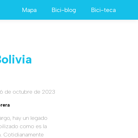
Mapa
Bici-blog
Bici-teca
olivia
6 de octubre de 2023
brera
argo, hay un legado
ibilizado como es la
ga. Cotidianamente