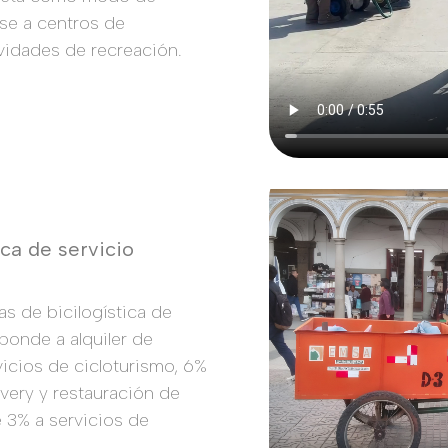
rse a centros de
vidades de recreación.
ica de servicio
as de bicilogística de
sponde a alquiler de
rvicios de cicloturismo, 6%
ivery y restauración de
te 3% a servicios de
.