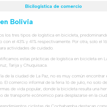
Bicilogística de comercio
 en Bolivia
os los tres tipos de logística en bicicleta, predominando
 con el 43% y 41% respectivamente. Por otra, solo el 16
ara actividades de cuidado.
ficamos estas prácticas de logística en bicicleta en La 
uz, Tarija y Chuquisaca.
fía de la ciudad de La Paz, no es muy común encontrar e
to. El comercio informal de la feria 16 de julio, no sol
rmas de vida popular, donde la bicicleta resulta una he
o de transporte ecónomico para desplazarse en la ciud
emprendimientos ciclistas de Cochabamba destacan com