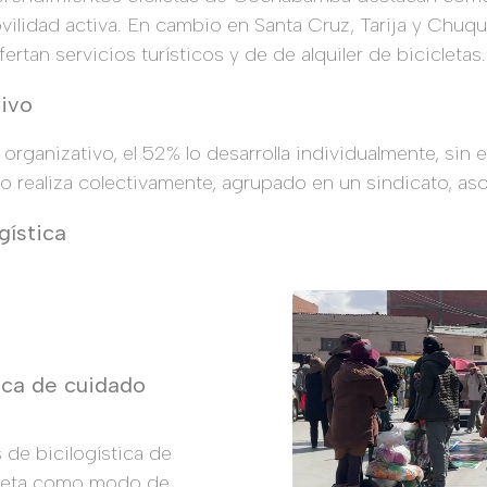
vilidad activa. En cambio en Santa Cruz, Tarija y Chuqu
tan servicios turísticos y de de alquiler de bicicletas.
ivo
 organizativo, el 52% lo desarrolla individualmente, sin 
lo realiza colectivamente, agrupado en un sindicato, as
gística
tica de cuidado
s de bicilogística de
icleta como modo de