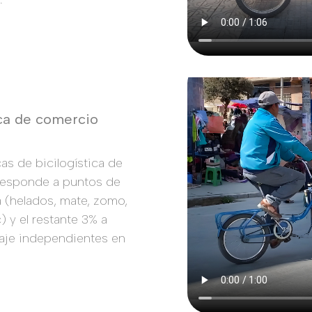
ica de comercio
as de bicilogística de
responde a puntos de
a (helados, mate, zomo,
) y el restante 3% a
laje independientes en