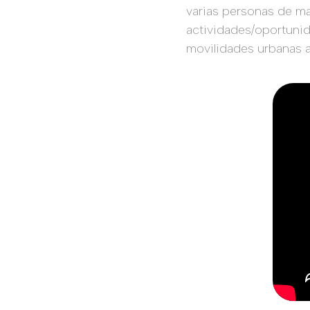
varias personas de man
actividades/oportunid
movilidades urbanas a