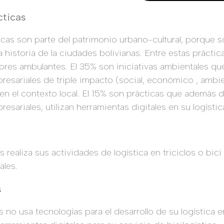
cticas
icas son parte del patrimonio urbano-cultural, porque s
la historia de la ciudades bolivianas. Entre estas prácti
dores ambulantes. El 35% son iniciativas ambientales que
sariales de triple impacto (social, económico , ambien
ta en el contexto local. El 15% son prácticas que además 
ariales, utilizan herramientas digitales en su logístic
s realiza sus actividades de logística en triciclos o bici
ales.
s
 no usa tecnologías para el desarrollo de su logística en