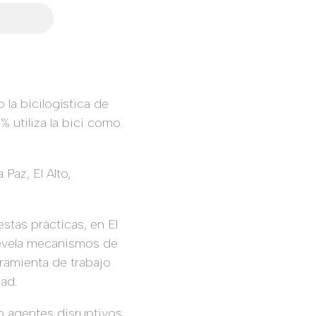
 la bicilogística de
% utiliza la bici como
Paz, El Alto,
stas prácticas, en El
o devela mecanismos de
rramienta de trabajo
ad.
o agentes disruptivos