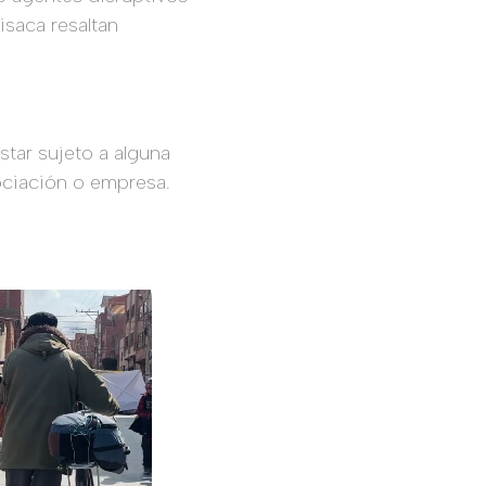
isaca resaltan
estar sujeto a alguna
ociación o empresa.