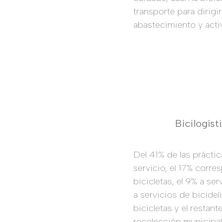
transporte para dirigi
abastecimiento y acti
Bicilogíst
Del 41% de las práctic
servicio, el 17% corre
bicicletas, el 9% a se
a servicios de bicidel
bicicletas y el restan
recolección municipal